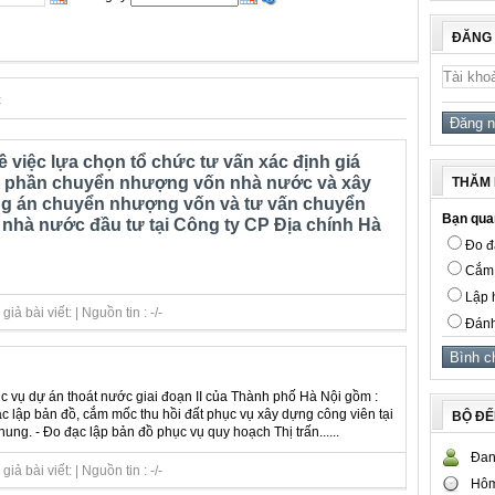
ĐĂNG
c
 việc lựa chọn tổ chức tư vấn xác định giá
ổ phần chuyển nhượng vốn nhà nước và xây
THĂM 
 án chuyển nhượng vốn và tư vấn chuyển
Bạn quan
hà nước đầu tư tại Công ty CP Địa chính Hà
Đo đạ
Cắm 
Lập h
ả bài viết: | Nguồn tin : -/-
Đánh
 vụ dự án thoát nước giai đoạn II của Thành phố Hà Nội gồm :
ạc lập bản đồ, cắm mốc thu hồi đất phục vụ xây dựng công viên tại
BỘ Đ
. - Đo đạc lập bản đồ phục vụ quy hoạch Thị trấn......
Đan
ả bài viết: | Nguồn tin : -/-
Hôm