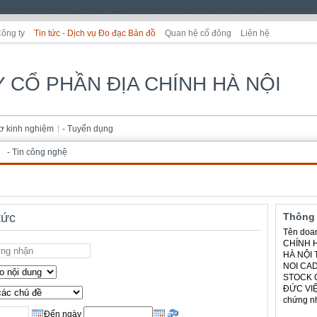
Công ty
Tin tức - Dịch vụ Đo đạc Bản đồ
Quan hệ cổ đông
Liên hệ
 CỔ PHẦN ĐỊA CHÍNH HÀ NỘI
sơ kinh nghiệm
- Tuyển dụng
- Tin công nghệ
tức
Thông 
Tên doa
CHÍNH H
HÀ NỘI 
NOI CA
STOCK 
ĐỨC VIỆ
chứng nh
Đến ngày