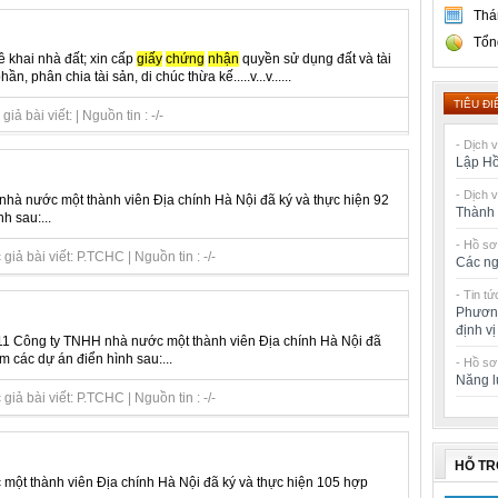
Thá
Tổn
kê khai nhà đất; xin cấp
giấy
chứng
nhận
quyền sử dụng đất và tài
, phân chia tài sản, di chúc thừa kế.....v...v......
TIÊU ĐI
ả bài viết: | Nguồn tin : -/-
- Dịch 
Lập Hồ
- Dịch 
hà nước một thành viên Địa chính Hà Nội đã ký và thực hiện 92
Thành 
h sau:...
- Hồ sơ
iả bài viết: P.TCHC | Nguồn tin : -/-
Các ng
- Tin tứ
Phương
định v
11 Công ty TNHH nhà nước một thành viên Địa chính Hà Nội đã
m các dự án điển hình sau:...
- Hồ sơ
Năng l
iả bài viết: P.TCHC | Nguồn tin : -/-
HỖ T
ột thành viên Địa chính Hà Nội đã ký và thực hiện 105 hợp