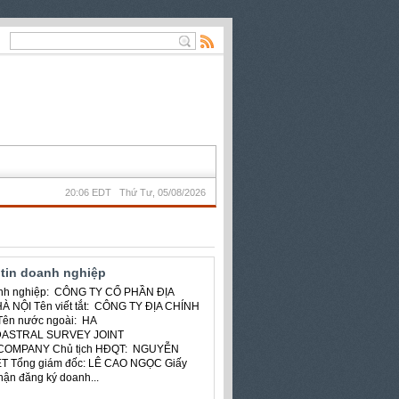
20:06 EDT Thứ Tư, 05/08/2026
tin doanh nghiệp
nh nghiệp: CÔNG TY CỔ PHẦN ĐỊA
À NỘI Tên viết tắt: CÔNG TY ĐỊA CHÍNH
Tên nước ngoài: HA
DASTRAL SURVEY JOINT
COMPANY Chủ tịch HĐQT: NGUYỄN
T Tổng giám đốc: LÊ CAO NGỌC Giấy
ận đăng ký doanh...