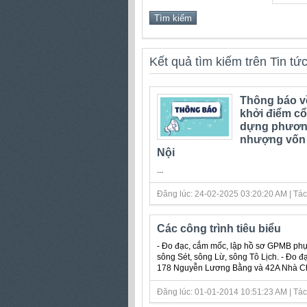
Kết quả tìm kiếm trên Tin tứ
Thông báo về
khởi điểm c
dựng phương
nhượng vốn n
Nội
...
Đăng lúc: 24-02-2025 03:20:20 AM | Tác gi
Các công trình tiêu biểu
- Đo đạc, cắm mốc, lập hồ sơ GPMB phục
sông Sét, sông Lừ, sông Tô Lịch. - Đo đ
178 Nguyễn Lương Bằng và 42A Nhà Chung
Đăng lúc: 01-01-2014 10:51:23 AM | Tác gi