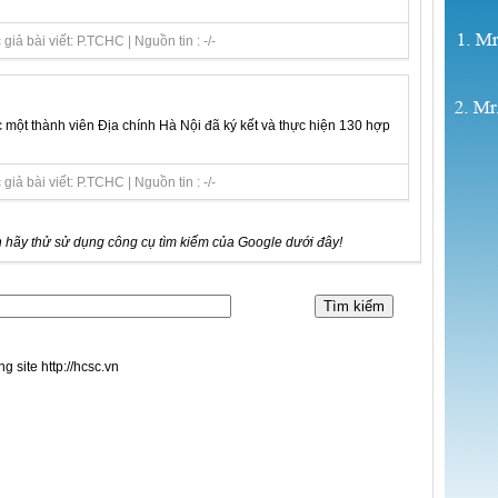
iả bài viết: P.TCHC | Nguồn tin : -/-
ột thành viên Địa chính Hà Nội đã ký kết và thực hiện 130 hợp
iả bài viết: P.TCHC | Nguồn tin : -/-
 hãy thử sử dụng công cụ tìm kiếm của Google dưới đây!
ng site http://hcsc.vn