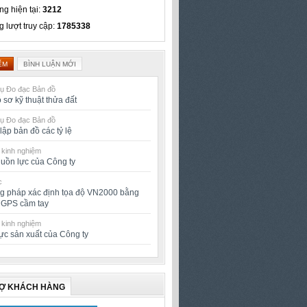
ng hiện tại:
3212
g lượt truy cập:
1785338
ỂM
BÌNH LUẬN MỚI
vụ Đo đạc Bản đồ
 sơ kỹ thuật thửa đất
vụ Đo đạc Bản đồ
lập bản đồ các tỷ lệ
 kinh nghiệm
uồn lực của Công ty
c
 pháp xác định tọa độ VN2000 bằng
ị GPS cầm tay
 kinh nghiệm
ực sản xuất của Công ty
RỢ KHÁCH HÀNG