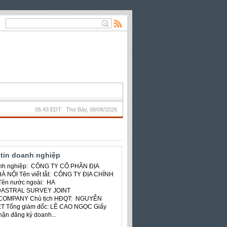
05:43 EDT Thứ Bảy, 08/08/2026
tin doanh nghiệp
nh nghiệp: CÔNG TY CỔ PHẦN ĐỊA
À NỘI Tên viết tắt: CÔNG TY ĐỊA CHÍNH
Tên nước ngoài: HA
DASTRAL SURVEY JOINT
COMPANY Chủ tịch HĐQT: NGUYỄN
T Tổng giám đốc: LÊ CAO NGỌC Giấy
ận đăng ký doanh...