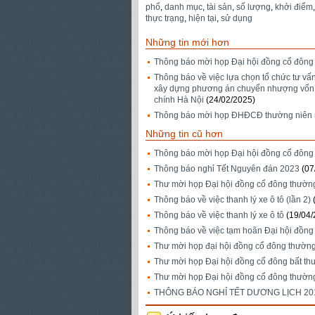
phố
,
danh mục
,
tài sản
,
số lượng
,
khởi điểm
thực trạng
,
hiện tại
,
sử dụng
Những tin mới hơn
Thông báo mời họp Đại hội đồng cổ đông t
Thông báo về việc lựa chọn tổ chức tư v
xây dựng phương án chuyển nhượng vốn v
chính Hà Nội
(24/02/2025)
Thông báo mời họp ĐHĐCĐ thường niên
Những tin cũ hơn
Thông báo mời họp Đại hội đồng cổ đông
Thông báo nghỉ Tết Nguyên đán 2023
(07
Thư mời họp Đại hội đồng cổ đông thườn
Thông báo về việc thanh lý xe ô tô (lần 2)
Thông báo về việc thanh lý xe ô tô
(19/04/
Thông báo về việc tạm hoãn Đại hội đồn
Thư mời họp đại hội đồng cổ đông thườn
Thư mời họp Đại hội đồng cổ đông bất t
Thư mời họp Đại hội đồng cổ đông thườn
THÔNG BÁO NGHỈ TẾT DƯƠNG LỊCH 20