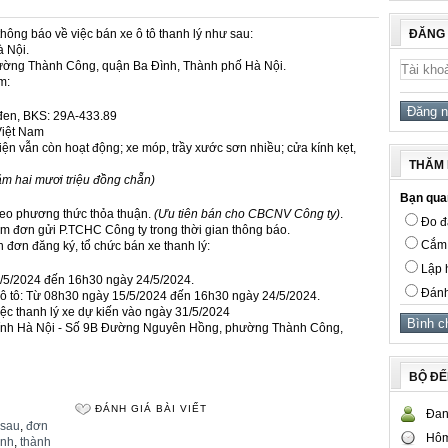
thông báo về việc bán xe ô tô thanh lý như sau:
ĐĂNG
à Nội.
ường Thành Công, quận Ba Đình, Thành phố Hà Nội.
m:
 đen, BKS: 29A-433.89
Việt Nam
iện vẫn còn hoạt động; xe móp, trầy xước sơn nhiều; cửa kính kẹt,
THĂM 
răm hai mươi triệu đồng chẵn)
Bạn quan
heo phương thức thỏa thuận.
(Ưu tiên bán cho CBCNV Công ty)
.
Đo đạ
àm đơn gửi P.TCHC Công ty trong thời gian thông báo.
Cắm 
n đơn đăng ký, tổ chức bán xe thanh lý:
Lập h
5/5/2024 đến 16h30 ngày 24/5/2024.
Đánh
 ô tô: Từ 08h30 ngày 15/5/2024 đến 16h30 ngày 24/5/2024.
việc thanh lý xe dự kiến vào ngày 31/5/2024
chính Hà Nội - Số 9B Đường Nguyên Hồng, phường Thành Công,
BỘ Đ
ĐÁNH GIÁ BÀI VIẾT
Đan
 sau
,
đơn
Hôm
ình
,
thành