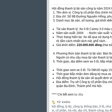
Hội đồng thanh lý tài sản công ty năm 2024 
Tên đơn vị: Công ty cổ phần Địa chính H
Địa chỉ: Số 9B Đường Nguyên Hồng, ph
Danh mục tài sản, số lượng, giá khởi điể
Tài sản thanh lý: Xe ô tô Camry 3.0 màu
Năm sản xuất: 2004 - Nước sản xuất: 
Thực trạng hiện tại: Xe đã qua sử dụng h
rít; tấm cách nhiệt rách nát, ghế rách…
Giá khởi điểm:
220.000.000 đồng
(Hai t
Phương thức bán thanh lý tài sản: Bán t
Người có nhu cầu mua tài sản thanh lý l
Thời gian, địa điểm xem xe ô tô, tiếp nhậ
Thời gian xem xe ô tô: Từ 08h30 ngày 1
Thời gian tiếp nhận đơn đăng ký mua xe
Hội đồng thanh lý tài sản sẽ quyết định 
Địa điểm: Trụ sở Công ty cổ phần Địa 
quận Ba Đình, Thành phố Hà Nội.
**** Chi tiết xem
tại đây
TỪ KHÓA:
hội đồng
,
lý tài
,
công ty
,
thông báo
,
ô tô
,
như
vị
,
cổ phần
,
hà nội
,
địa chỉ
,
thành công
,
ba đ