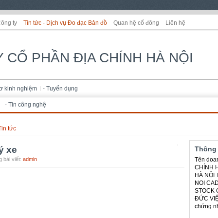
Công ty
Tin tức - Dịch vụ Đo đạc Bản đồ
Quan hệ cổ đông
Liên hệ
 CỔ PHẦN ĐỊA CHÍNH HÀ NỘI
sơ kinh nghiệm
- Tuyển dụng
- Tin công nghệ
Tin tức
ý xe
Thông 
 bài viết:
admin
Tên doa
CHÍNH H
HÀ NỘI 
NOI CA
STOCK 
ĐỨC VIỆ
chứng nh