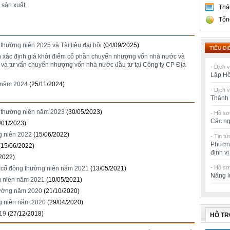
,
sản xuất
,
Thá
Tổn
hường niên 2025 và Tài liệu đại hội
(04/09/2025)
TIÊU ĐI
ấn xác định giá khởi điểm cổ phần chuyển nhượng vốn nhà nước và
à tư vấn chuyển nhượng vốn nhà nước đầu tư tại Công ty CP Địa
- Dịch 
Lập Hồ
 năm 2024
(25/11/2024)
- Dịch 
Thành 
 thường niên năm 2023
(30/05/2023)
- Hồ sơ
Các ng
/01/2023)
g niên 2022
(15/06/2022)
- Tin tứ
Phương
(15/06/2022)
định v
2022)
- Hồ sơ
g cổ đông thường niên năm 2021
(13/05/2021)
Năng l
g niên năm 2021
(10/05/2021)
hường năm 2020
(21/10/2020)
g niên năm 2020
(29/04/2020)
19
(27/12/2018)
HỖ T