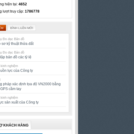
ng hiện tại:
4652
g lượt truy cập:
1786778
ỂM
BÌNH LUẬN MỚI
vụ Đo đạc Bản đồ
 sơ kỹ thuật thửa đất
vụ Đo đạc Bản đồ
lập bản đồ các tỷ lệ
 kinh nghiệm
uồn lực của Công ty
c
 pháp xác định tọa độ VN2000 bằng
ị GPS cầm tay
 kinh nghiệm
ực sản xuất của Công ty
RỢ KHÁCH HÀNG